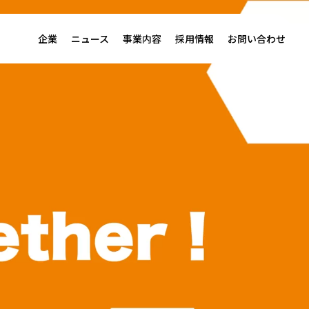
企業
ニュース
事業内容
採用情報
お問い合わせ